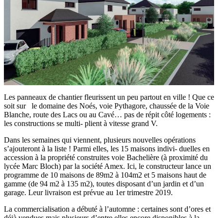
Les panneaux de chantier fleurissent un peu partout en ville ! Que ce
soit sur le domaine des Noés, voie Pythagore, chaussée de la Voie
Blanche, route des Lacs ou au Cavé… pas de répit côté logements :
les constructions se multi- plient à vitesse grand V.
Dans les semaines qui viennent, plusieurs nouvelles opérations
s’ajouteront à la liste ! Parmi elles, les 15 maisons indivi- duelles en
accession à la propriété construites voie Bachelière (à proximité du
lycée Marc Bloch) par la société Amex. Ici, le constructeur lance un
programme de 10 maisons de 89m2 à 104m2 et 5 maisons haut de
gamme (de 94 m2 à 135 m2), toutes disposant d’un jardin et d’un
garage. Leur livraison est prévue au 1er trimestre 2019.
La commercialisation a débuté à l’automne : certaines sont d’ores et
déjà vendues mais plusieurs d’entre elles encore disponibles à la