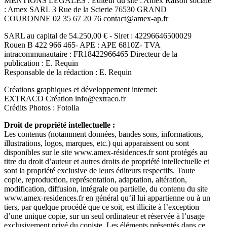
MENTIONS LEGALES : Editeur du site : Amex Raison sociale
: Amex SARL 3 Rue de la Scierie 76530 GRAND
COURONNE 02 35 67 20 76 contact@amex-ap.fr
SARL au capital de 54.250,00 € - Siret : 42296646500029
Rouen B 422 966 465- APE : APE 6810Z- TVA
intracommunautaire : FR18422966465 Directeur de la
publication : E. Requin
Responsable de la rédaction : E. Requin
Créations graphiques et développement internet:
EXTRACO Création info@extraco.fr
Crédits Photos : Fotolia
Droit de propriété intellectuelle :
Les contenus (notamment données, bandes sons, informations,
illustrations, logos, marques, etc.) qui apparaissent ou sont
disponibles sur le site www.amex-résidences.fr sont protégés au
titre du droit d’auteur et autres droits de propriété intellectuelle et
sont la propriété exclusive de leurs éditeurs respectifs. Toute
copie, reproduction, représentation, adaptation, altération,
modification, diffusion, intégrale ou partielle, du contenu du site
www.amex-residences.fr en général qu’il lui appartienne ou à un
tiers, par quelque procédé que ce soit, est illicite à l’exception
d’une unique copie, sur un seul ordinateur et réservée à l’usage
exclusivement privé du copiste. Les éléments présentés dans ce