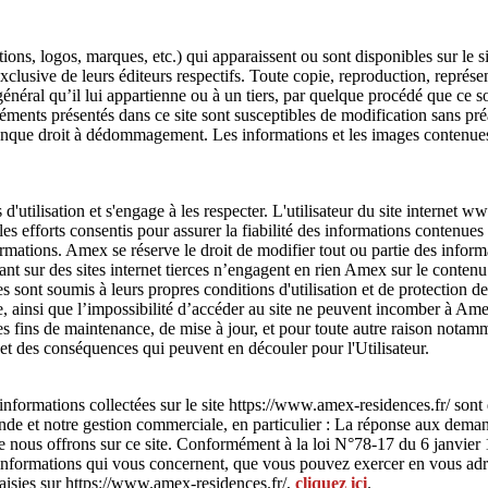
ons, logos, marques, etc.) qui apparaissent ou sont disponibles sur le s
 exclusive de leurs éditeurs respectifs. Toute copie, reproduction, représe
éral qu’il lui appartienne ou à un tiers, par quelque procédé que ce soit
éments présentés dans ce site sont susceptibles de modification sans pré
conque droit à dédommagement. Les informations et les images contenues
 d'utilisation et s'engage à les respecter. L'utilisateur du site interne
les efforts consentis pour assurer la fiabilité des informations contenues
formations. Amex se réserve le droit de modifier tout ou partie des inform
nt sur des sites internet tierces n’engagent en rien Amex sur le contenu q
es sont soumis à leurs propres conditions d'utilisation et de protection
site, ainsi que l’impossibilité d’accéder au site ne peuvent incomber à A
des fins de maintenance, de mise à jour, et pour toute autre raison notamm
et des conséquences qui peuvent en découler pour l'Utilisateur.
nformations collectées sur le site https://www.amex-residences.fr/ sont
nde et notre gestion commerciale, en particulier : La réponse aux demand
ue nous offrons sur ce site. Conformément à la loi N°78-17 du 6 janvier 19
es informations qui vous concernent, que vous pouvez exercer en vous 
aisies sur https://www.amex-residences.fr/,
cliquez ici
.