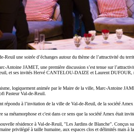
-Reuil une soirée d’échanges autour du thème de l’attractivité du territo
rc-Antoine JAMET, une première discussion s’est tenue sur l’attractivité
reuil, et ses invités Hervé CANTELOU-DAIZE et Laurent DUFOUR, re
on urbanisme, logiquement animée par le Maire de la ville, Marc-Ant
i Pasteur Val-de-Reuil.
ent répondu à l’invitation de la ville de Val-de-Reuil, de la société Am
re sa métamorphose et c'est dans ce sens que la société Amex était invit
nouvelle résidence à Val-de-Reuil, "Les Jardins de Blanche". Conçus su
aine privilégié à taille humaine, aux espaces clos et délimités mais à la