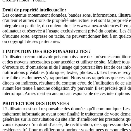
Droit de propriété intellectuelle :
Les contenus (notamment données, bandes sons, informations, illustrati
d’auteur et autres droits de propriété intellectuelle et sont la propriété
intégrale ou partielle, du contenu du site www.amex-residences.fr en gén
ordinateur et réservée à l’usage exclusivement privé du copiste. Les él
d’aucune sorte, expresse ou tacite, ne peuvent donner lieu à un quel
ou copyright de ses partenaires.
LIMITATION DES RESPONSABILITES :
L'utilisateur reconnaît avoir pris connaissance des présentes conditions
et des moyens nécessaires pour accéder et utiliser ce site. Malgré tous 
d’erreurs ou d’omissions ni de l’usage qui pourrait être fait de ces in
notifications préalables (rubriques, textes, photos…). Les liens renvoya
être faite des données s’y rapportant. Nous vous rappelons que ces sit
directs ou indirects, résultant du contenu et/ou de l’utilisation de ce 
autant être tenue à aucune obligation d'y parvenir. Il est précisé qu'à 
interrompu. Amex n'est en aucun cas responsable de ces interruptions 
PROTECTION DES DONNEES
L'Utilisateur est seul responsable des données qu'il communique. Les i
traitement informatique ayant pour finalité le traitement de votre dema
générales sur la consultation du site afin d’améliorer les prestations q
vous disposez d’un droit d’accès, de rectification, de suppression d
residences.fr/. Pour modifier ou supprimer vos données personnelles s