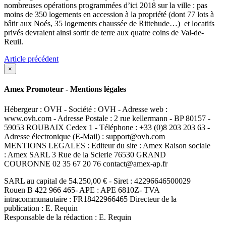
nombreuses opérations programmées d’ici 2018 sur la ville : pas
moins de 350 logements en accession à la propriété (dont 77 lots à
bâtir aux Noés, 35 logements chaussée de Rittehude…) et locatifs
privés devraient ainsi sortir de terre aux quatre coins de Val-de-
Reuil.
Article précédent
×
Amex Promoteur - Mentions légales
Hébergeur : OVH - Société : OVH - Adresse web :
www.ovh.com - Adresse Postale : 2 rue kellermann - BP 80157 -
59053 ROUBAIX Cedex 1 - Téléphone : +33 (0)8 203 203 63 -
Adresse électronique (E-Mail) : support@ovh.com
MENTIONS LEGALES : Editeur du site : Amex Raison sociale
: Amex SARL 3 Rue de la Scierie 76530 GRAND
COURONNE 02 35 67 20 76 contact@amex-ap.fr
SARL au capital de 54.250,00 € - Siret : 42296646500029
Rouen B 422 966 465- APE : APE 6810Z- TVA
intracommunautaire : FR18422966465 Directeur de la
publication : E. Requin
Responsable de la rédaction : E. Requin