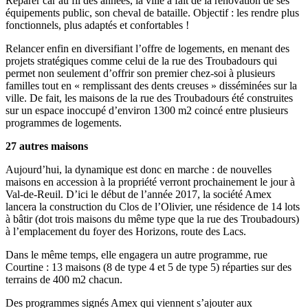
Réparer car au fil des années, la ville a fait de la rénovation de ses
équipements public, son cheval de bataille. Objectif : les rendre plus
fonctionnels, plus adaptés et confortables !
Relancer enfin en diversifiant l’offre de logements, en menant des
projets stratégiques comme celui de la rue des Troubadours qui
permet non seulement d’offrir son premier chez-soi à plusieurs
familles tout en « remplissant des dents creuses » disséminées sur la
ville. De fait, les maisons de la rue des Troubadours été construites
sur un espace inoccupé d’environ 1300 m2 coincé entre plusieurs
programmes de logements.
27 autres maisons
Aujourd’hui, la dynamique est donc en marche : de nouvelles
maisons en accession à la propriété verront prochainement le jour à
Val-de-Reuil. D’ici le début de l’année 2017, la société Amex
lancera la construction du Clos de l’Olivier, une résidence de 14 lots
à bâtir (dot trois maisons du même type que la rue des Troubadours)
à l’emplacement du foyer des Horizons, route des Lacs.
Dans le même temps, elle engagera un autre programme, rue
Courtine : 13 maisons (8 de type 4 et 5 de type 5) réparties sur des
terrains de 400 m2 chacun.
Des programmes signés Amex qui viennent s’ajouter aux