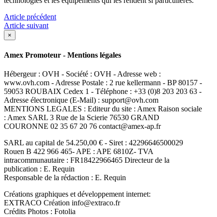
technologies et les équipements qui les rendent si particulières.
Article précédent
Article suivant
×
Amex Promoteur - Mentions légales
Hébergeur : OVH - Société : OVH - Adresse web :
www.ovh.com - Adresse Postale : 2 rue kellermann - BP 80157 -
59053 ROUBAIX Cedex 1 - Téléphone : +33 (0)8 203 203 63 -
Adresse électronique (E-Mail) : support@ovh.com
MENTIONS LEGALES : Editeur du site : Amex Raison sociale
: Amex SARL 3 Rue de la Scierie 76530 GRAND
COURONNE 02 35 67 20 76 contact@amex-ap.fr
SARL au capital de 54.250,00 € - Siret : 42296646500029
Rouen B 422 966 465- APE : APE 6810Z- TVA
intracommunautaire : FR18422966465 Directeur de la
publication : E. Requin
Responsable de la rédaction : E. Requin
Créations graphiques et développement internet:
EXTRACO Création info@extraco.fr
Crédits Photos : Fotolia