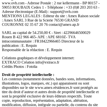
www.ovh.com - Adresse Postale : 2 rue kellermann - BP 80157 -
59053 ROUBAIX Cedex 1 - Téléphone : +33 (0)8 203 203 63 -
Adresse électronique (E-Mail) : support@ovh.com
MENTIONS LEGALES : Editeur du site : Amex Raison sociale
: Amex SARL 3 Rue de la Scierie 76530 GRAND
COURONNE 02 35 67 20 76 contact@amex-ap.fr
SARL au capital de 54.250,00 € - Siret : 42296646500029
Rouen B 422 966 465- APE : APE 6810Z- TVA
intracommunautaire : FR18422966465 Directeur de la
publication : E. Requin
Responsable de la rédaction : E. Requin
Créations graphiques et développement internet:
EXTRACO Création info@extraco.fr
Crédits Photos : Fotolia
Droit de propriété intellectuelle :
Les contenus (notamment données, bandes sons, informations,
illustrations, logos, marques, etc.) qui apparaissent ou sont
disponibles sur le site www.amex-résidences.fr sont protégés au
titre du droit d’auteur et autres droits de propriété intellectuelle et
sont la propriété exclusive de leurs éditeurs respectifs. Toute
copie, reproduction, représentation, adaptation, altération,
modification, diffusion, intégrale ou partielle, du contenu du site